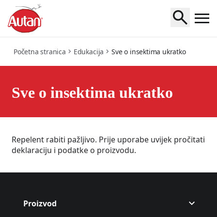
insects-101
Početna stranica
Edukacija
Sve o insektima ukratko
Sve o insektima ukratko
Repelent rabiti pažljivo. Prije uporabe uvijek pročitati
deklaraciju i podatke o proizvodu.
Proizvod