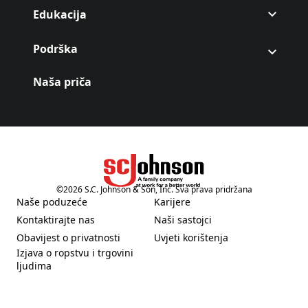
Edukacija
Podrška
Naša priča
©
2026
S.C. Johnson & Son, Inc. Sva prava pridržana
(Opens in a new tab)
Naše poduzeće
Karijere
(Opens in a new tab)
(Opens in a new tab)
Kontaktirajte nas
Naši sastojci
(Opens in a new tab)
(Opens in a new tab)
Obavijest o privatnosti
Uvjeti korištenja
(Opens in a new tab)
(Opens in a new tab)
Izjava o ropstvu i trgovini
(Opens in a new tab)
ljudima