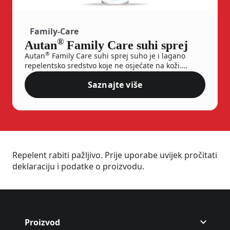
Family-Care
®
Autan
Family Care suhi sprej
®
Autan
Family Care suhi sprej suho je i lagano
repelentsko sredstvo koje ne osjećate na koži.
Zahvaljujući svojoj formuli stvara nepropusnu
Saznajte više
zaštitu koja traje do 4 sata nakon nanošenja.
Autan® Family Care suhi spre
Istovremeno je učinkovit i nježan te time prikladan i
pogodan za djecu iznad 2 godine. Nakon upotrebe
koža ostaje mirisna i nježna.
Repelent rabiti pažljivo. Prije uporabe uvijek pročitati
deklaraciju i podatke o proizvodu.
Proizvod