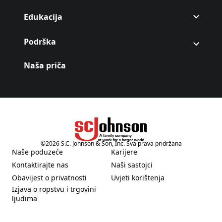
Edukacija
Podrška
Naša priča
©
2026
S.C. Johnson & Son, Inc. Sva prava pridržana
(Opens in a new tab)
Naše poduzeće
Karijere
(Opens in a new tab)
(Opens in a new tab)
Kontaktirajte nas
Naši sastojci
(Opens in a new tab)
(Opens in a new tab)
Obavijest o privatnosti
Uvjeti korištenja
(Opens in a new tab)
(Opens in a new tab)
Izjava o ropstvu i trgovini
(Opens in a new tab)
ljudima