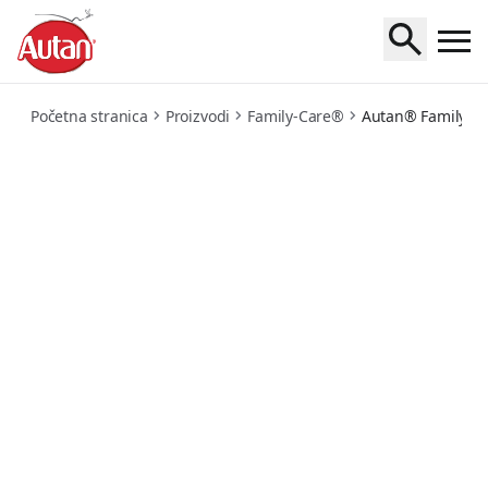
lotion
Početna stranica
Proizvodi
Family-Care®
Autan® Family Ca